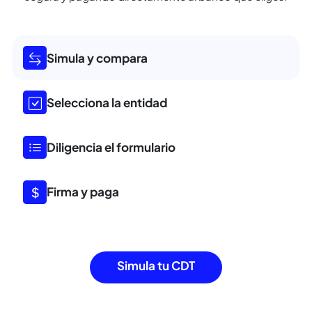
Tú eliges cómo y cuánto.
Abre
tu CDT en
4 sencillos pasos
Encuentra tu CDT ideal, compara tasas en segundos y
completa
tu inversión sin papeleos, de forma fácil,
segura y pagando
directamente al banco que eliges.
Simula y compara
Selecciona la entidad
Diligencia el formulario
Firma y paga