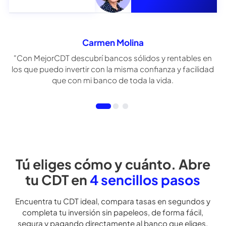
+$2.450.000
en rentabilidad
Bancolombia
A 1 año le ofrece:
$110.350.000
Carmen Molina
Carmen Molina
"Con MejorCDT descubrí bancos sólidos y rentables en
los que puedo invertir con la
misma confianza y facilidad
que con mi banco de toda la vida.