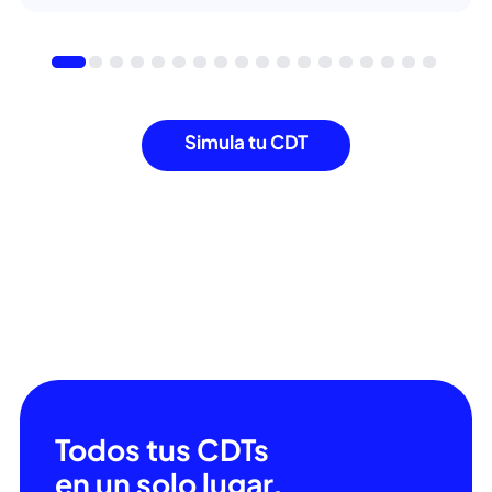
En su primera reunión de 2026, el Banco de la
República sorprendió a los mercados al
incrementar en 100 puntos básicos su tasa...
Ver más
Simula tu CDT